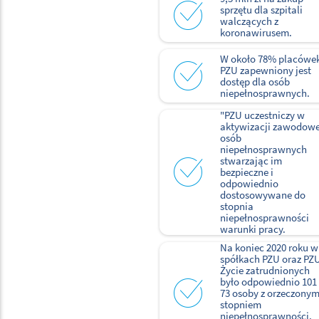
sprzętu dla szpitali
walczących z
koronawirusem.
W około 78% placówe
PZU zapewniony jest
dostęp dla osób
niepełnosprawnych.
"PZU uczestniczy w
aktywizacji zawodowe
osób
niepełnosprawnych
stwarzając im
bezpieczne i
odpowiednio
dostosowywane do
stopnia
niepełnosprawności
warunki pracy.
Na koniec 2020 roku w
spółkach PZU oraz PZ
Życie zatrudnionych
było odpowiednio 101 
73 osoby z orzeczony
stopniem
niepełnosprawności,