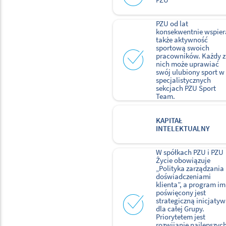
PZU od lat
konsekwentnie wspier
także aktywność
sportową swoich
pracowników. Każdy z
nich może uprawiać
swój ulubiony sport w
specjalistycznych
sekcjach PZU Sport
Team.
KAPITAŁ
INTELEKTUALNY
W spółkach PZU i PZU
Życie obowiązuje
„Polityka zarządzania
doświadczeniami
klienta”, a program im
poświęcony jest
strategiczną inicjaty
dla całej Grupy.
Priorytetem jest
rozwijanie najlepszyc