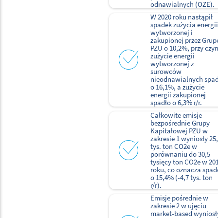
odnawialnych (OZE).
W 2020 roku nastąpił
spadek zużycia energii
wytworzonej i
zakupionej przez Grup
PZU o 10,2%, przy czy
zużycie energii
wytworzonej z
surowców
nieodnawialnych spa
o 16,1%, a zużycie
energii zakupionej
spadło o 6,3% r/r.
Całkowite emisje
bezpośrednie Grupy
Kapitałowej PZU w
zakresie 1 wyniosły 25
tys. ton CO2e w
porównaniu do 30,5
tysięcy ton CO2e w 20
roku, co oznacza spad
o 15,4% (-4,7 tys. ton
r/r).
Emisje pośrednie w
zakresie 2 w ujęciu
market-based wyniosł