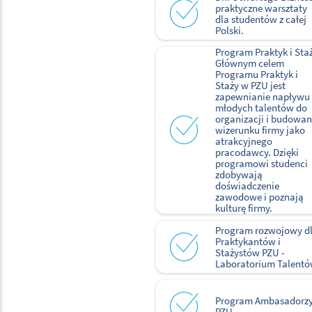
praktyczne warsztaty
dla studentów z całej
Polski.
Program Praktyk i Sta
Głównym celem
Programu Praktyk i
Staży w PZU jest
zapewnianie napływu
młodych talentów do
organizacji i budowan
wizerunku firmy jako
atrakcyjnego
pracodawcy. Dzięki
programowi studenci
zdobywają
doświadczenie
zawodowe i poznają
kulturę firmy.
Program rozwojowy d
Praktykantów i
Stażystów PZU -
Laboratorium Talent
Program Ambasadorz
PZU