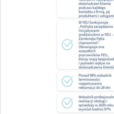
doświadczeń klienta
podczas każdego
kontaktu z firmą, jej
produktami i usługami
W PZU funkcjonuje
„Polityka zarządzania
inicjatywami
proklienckimi w PZU –
Zamknięta Pętla
Usprawnień”.
Obowiązuje ona
wszystkich
pracowników PZU,
którzy mają bezpośred
i pośredni wpływ na
doświadczenia klient
Ponad 98% wskaźnik
terminowości
rozpatrywania
reklamacji do 28 dni
Wskaźnik profesjonaln
realizacji obsługi i
sprzedaży w 2020 roku
wyniósł średnio 97%