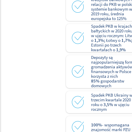
relacji do PKB w pols
systemie bankowym 
2019 roku, średnia
europejska to 125%
Spadek PKB w krajach
bałtyckich w 2020 rok
w ujęciu rocznym: Lit
o
1,3%;
Łotwy o
1,7%
Estonii po trzech
kwartałach o
1,9%
Depozyty są
najpopularniejszą for
gromadzenia aktywó
finansowych w Polsce
korzysta z nich
85%
gospodarstw
domowych
Spadek PKB Ukrainy 
trzecim kwartale 2020
roku o
3,5%
w ujęciu
rocznym
100%
- wspomagana
znajomość marki PZU