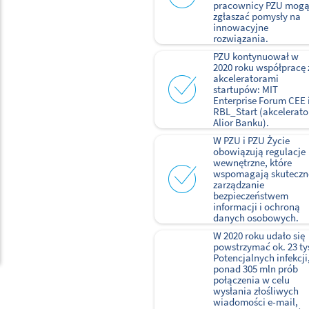
pracownicy PZU mog
zgłaszać pomysły na
innowacyjne
rozwiązania.
PZU kontynuował w
2020 roku współpracę 
akceleratorami
startupów: MIT
Enterprise Forum CEE 
RBL_Start (akcelerato
Alior Banku).
W PZU i PZU Życie
obowiązują regulacje
wewnętrzne, które
wspomagają skuteczn
zarządzanie
bezpieczeństwem
informacji i ochroną
danych osobowych.
W 2020 roku udało się
powstrzymać ok. 23 ty
Potencjalnych infekcji
ponad 305 mln prób
połączenia w celu
wysłania złośliwych
wiadomości e-mail,