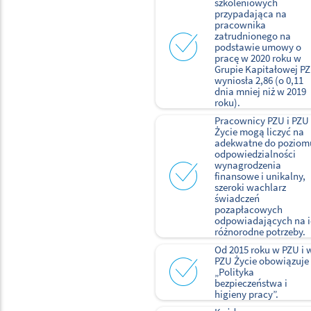
szkoleniowych
przypadająca na
pracownika
zatrudnionego na
podstawie umowy o
pracę w 2020 roku w
Grupie Kapitałowej P
wyniosła 2,86 (o 0,11
dnia mniej niż w 2019
roku).
Pracownicy PZU i PZU
Życie mogą liczyć na
adekwatne do poziom
odpowiedzialności
wynagrodzenia
finansowe i unikalny,
szeroki wachlarz
świadczeń
pozapłacowych
odpowiadających na 
różnorodne potrzeby.
Od 2015 roku w PZU i 
PZU Życie obowiązuje
„Polityka
bezpieczeństwa i
higieny pracy”.