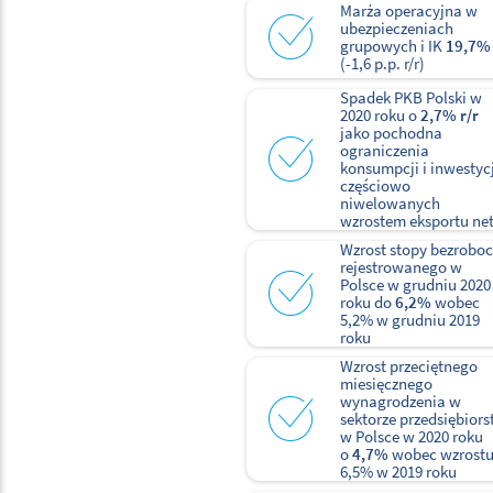
Marża operacyjna w
ubezpieczeniach
grupowych i IK
19,7%
(-1,6 p.p. r/r)
Spadek PKB Polski w
2020 roku o
2,7% r/r
jako pochodna
ograniczenia
konsumpcji i inwestycj
częściowo
niwelowanych
wzrostem eksportu ne
Wzrost stopy bezroboc
rejestrowanego w
Polsce w grudniu 2020
roku do
6,2%
wobec
5,2% w grudniu 2019
roku
Wzrost przeciętnego
miesięcznego
wynagrodzenia w
sektorze przedsiębior
w Polsce w 2020 roku
o
4,7%
wobec wzrostu
6,5% w 2019 roku