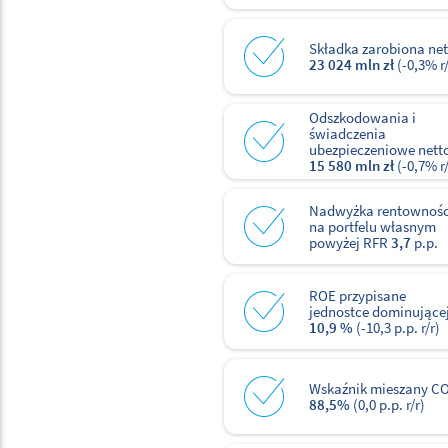
Składka zarobiona net
23 024 mln zł
(-0,3% r/
Odszkodowania i
świadczenia
ubezpieczeniowe nett
15 580 mln zł
(-0,7% r/
Nadwyżka rentownośc
na portfelu własnym
powyżej RFR
3,7
p.p.
ROE przypisane
jednostce dominujące
10,9 %
(-10,3 p.p. r/r)
Wskaźnik mieszany C
88,5%
(0,0 p.p. r/r)