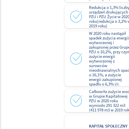
Redukcja o 1,3% liczb
urządzeń drukujących
PZU i PZU Życie w 202
roku(redukcja o 3,2% 
2019 roku)
W 2020 roku nastąpił
spadek zużycia energii
wytworzonej i
zakupionej przez Grup
PZU o 10,2%, przy czy
zużycie energii
wytworzonej z
surowców
nieodnawialnych spa
o 16,1%, a zużycie
energii zakupionej
spadło o 6,3% r/r.
Całkowite zużycie wo
w Grupie Kapitałowej
PZU w 2020 roku
wyniosło 291 322 m3
(411 978 m3 w 2019 ro
KAPITAŁ SPOŁECZNY