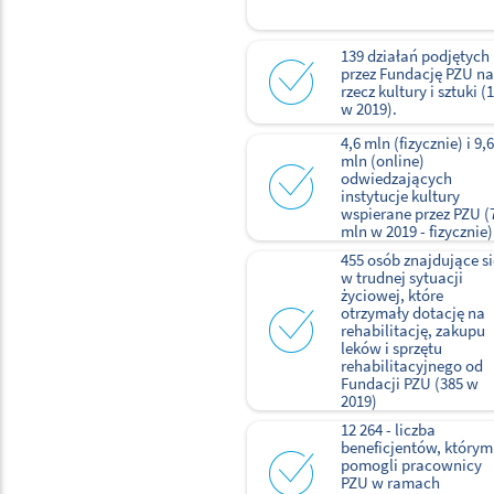
139 działań podjętych
przez Fundację PZU na
rzecz kultury i sztuki (
w 2019).
4,6 mln (fizycznie) i 9,6
mln (online)
odwiedzających
instytucje kultury
wspierane przez PZU (
mln w 2019 - fizycznie)
455 osób znajdujące si
w trudnej sytuacji
życiowej, które
otrzymały dotację na
rehabilitację, zakupu
leków i sprzętu
rehabilitacyjnego od
Fundacji PZU (385 w
2019)
12 264 - liczba
beneficjentów, którym
pomogli pracownicy
PZU w ramach