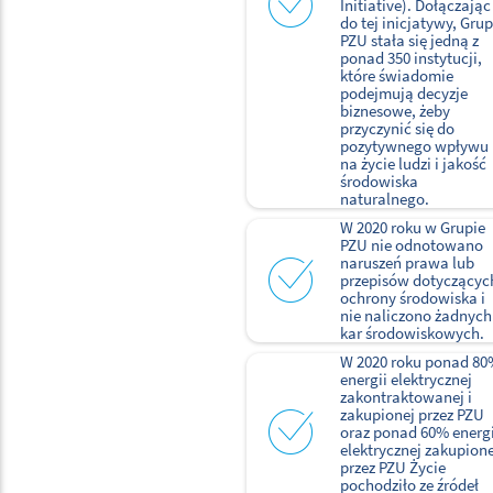
Initiative). Dołączając
do tej inicjatywy, Gru
PZU stała się jedną z
ponad 350 instytucji,
które świadomie
podejmują decyzje
biznesowe, żeby
przyczynić się do
pozytywnego wpływu
na życie ludzi i jakość
środowiska
naturalnego.
W 2020 roku w Grupie
PZU nie odnotowano
naruszeń prawa lub
przepisów dotyczącyc
ochrony środowiska i
nie naliczono żadnych
kar środowiskowych.
W 2020 roku ponad 8
energii elektrycznej
zakontraktowanej i
zakupionej przez PZU
oraz ponad 60% energi
elektrycznej zakupione
przez PZU Życie
pochodziło ze źródeł