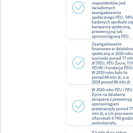
respondentów jest
świadomych
zaangażowania
społecznego PZU. 54%
badanych spotkało się
kampanią społeczną,
prewencyjną lub
sponsoringową PZU.
Zaangażowanie
finansowe w działalno
społeczną w 2020 roku
wyniosło ponad 77 ml
zł (PZU, PZU Życie, T
PZUW i Fundacja PZU)
W 2019 roku było to
ponad 84 mln zł, a w
2018 ponad 86 mln zł.
W 2020 roku PZU i PZU
Życie na działania
związane z prewencją 
sponsoringiem
przeznaczyły ponad 77
mln zł, a ich pracowni
ofiarowali 6 743 godzi
wolontariatu.
9,5 mln zł na zakup