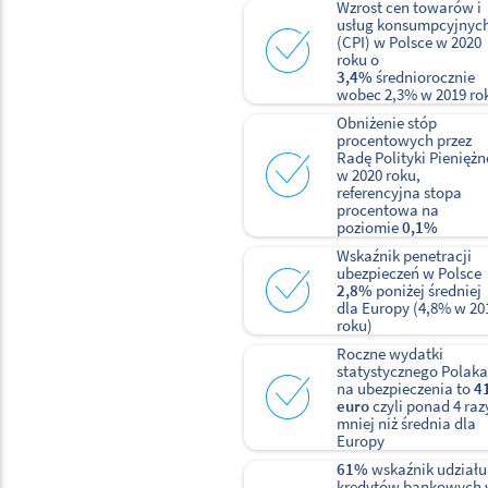
Wzrost cen towarów i
usług konsumpcyjnyc
(CPI) w Polsce w 2020
roku o
3,4%
średniorocznie
wobec 2,3% w 2019 ro
Obniżenie stóp
procentowych przez
Radę Polityki Pieniężn
w 2020 roku,
referencyjna stopa
procentowa na
poziomie
0,1%
Wskaźnik penetracji
ubezpieczeń w Polsce
2,8%
poniżej średniej
dla Europy (4,8% w 20
roku)
Roczne wydatki
statystycznego Polaka
na ubezpieczenia to
4
euro
czyli ponad 4 raz
mniej niż średnia dla
Europy
61%
wskaźnik udziału
kredytów bankowych