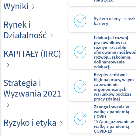
Wyniki
System oceny i ścieżk
Rynek i
kariery
Działalność
Edukacja i rozwój
pracowników na
różnym szczeblu -
KAPITAŁY (IIRC)
oferowanie możliwoś
rozwoju, szkolenia,
dofinansowanie
edukacji
Bezpieczeństwo i
higiena pracy, w tym
Strategia i
zapewnienie
ergonomicznych
Wyzwania 2021
warunków podczas
pracy zdalnej
Zaangażowanie w
walkę z pandemią
COVID-
Ryzyko i etyka
19Zaangażowanie w
walkę z pandemią
COVID-19