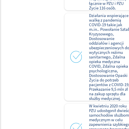
łącznie w PZU i PZU
Życie 116 osób.
Działania wspierające
walkę z pandemią
COVID-19 takie jak
m.in.. Powołanie Szta
Kryzysowego,
Dostosowanie
oddziałów i agencji
ubezpieczeniowych d
wytycznych reżimu
sanitarnego, Zdalna
opieka medyczna
COVID, Zdalna opieka
psychologiczna,
Dostosowanie Opaski
Życia do potrzeb
pacjentów z COVID-19
Przekazanie 9,5 mln zł
na zakup sprzętu dla
służby medycznej.
W kwietniu 2020 roku
PZU udostępnił dwieśc
samochodów służbom
medycznym w celu
zapewnienia szybkiego
sprawnego transportu