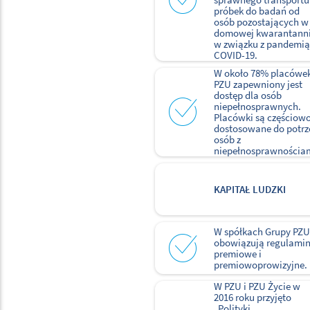
próbek do badań od
osób pozostających w
domowej kwarantann
w związku z pandemią
COVID-19.
W około 78% placówe
PZU zapewniony jest
dostęp dla osób
niepełnosprawnych.
Placówki są częściow
dostosowane do potrz
osób z
niepełnosprawnościa
KAPITAŁ LUDZKI
W spółkach Grupy PZU
obowiązują regulami
premiowe i
premiowoprowizyjne.
W PZU i PZU Życie w
2016 roku przyjęto
„Polityki