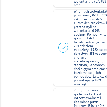
wolontariatu (175 823
2019)
W ramach wolontaria
pracownicy PZU w 20
roku zrealizowali 65
autorskich projektów i
przeznaczyli na
wolontariat 6 743
godziny. Pomogli w te
sposób 11 427
beneficjentom (w tym:
224 dzieciom i
młodzieży; 4 780 oso
dorosłym; 355 osobom
chorym,
niepełnosprawnym,
starszym, 68 osobom
dotkniętym probleme
bezdomności). Ich
pomoc dotarła także 
potrzebujących 837
zwierząt.
Zaangażowanie
społeczne PZU jest
rozpoznawalnem i
doceniane przez
Polaków. Blisko 40%