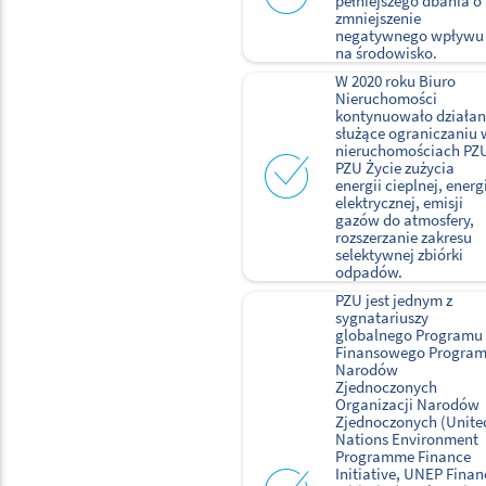
pełniejszego dbania o
zmniejszenie
negatywnego wpływu
na środowisko.
W 2020 roku Biuro
Nieruchomości
kontynuowało działan
służące ograniczaniu 
nieruchomościach PZU
PZU Życie zużycia
energii cieplnej, energ
elektrycznej, emisji
gazów do atmosfery,
rozszerzanie zakresu
selektywnej zbiórki
odpadów.
PZU jest jednym z
sygnatariuszy
globalnego Programu
Finansowego Progra
Narodów
Zjednoczonych
Organizacji Narodów
Zjednoczonych (Unite
Nations Environment
Programme Finance
Initiative, UNEP Finan