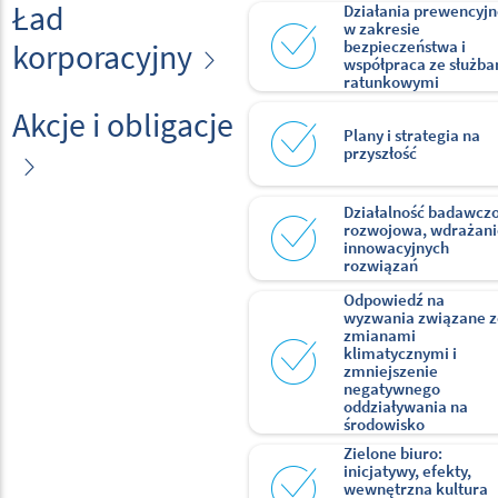
Ład
Działania prewencyj
w zakresie
korporacyjny
bezpieczeństwa i
współpraca ze służb
ratunkowymi
Akcje i obligacje
Plany i strategia na
przyszłość
Działalność badawcz
rozwojowa, wdrażani
innowacyjnych
rozwiązań
Odpowiedź na
wyzwania związane z
zmianami
klimatycznymi i
zmniejszenie
negatywnego
oddziaływania na
środowisko
Zielone biuro:
inicjatywy, efekty,
wewnętrzna kultura