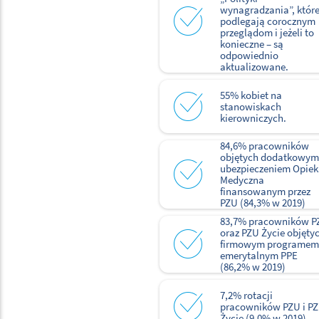
wynagradzania”, któr
podlegają corocznym
przeglądom i jeżeli to
konieczne – są
odpowiednio
aktualizowane.
55% kobiet na
stanowiskach
kierowniczych.
84,6% pracowników
objętych dodatkowym
ubezpieczeniem Opie
Medyczna
finansowanym przez
PZU (84,3% w 2019)
83,7% pracowników P
oraz PZU Życie objęty
firmowym programem
emerytalnym PPE
(86,2% w 2019)
7,2% rotacji
pracowników PZU i P
Życie (9,0% w 2019)