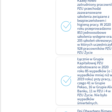
Każdy nowo
zatrudniony pracowni
PZU przechodzi
zaawansowane
szkolenia związane z
bezpieczeństwem i
higieną pracy. W 2020
roku przeprowadzono 
853 jednoosobowe
szkolenia wstępne ora
205 szkoleń okresowyc
w których uczestniczy
928 pracowników PZU 
PZU Życie
Łącznie w Grupie
Kapitałowej PZU
odnotowano w 2020
roku 85 wypadków (o 
wypadków mniej niż 
2019 roku) przy pracy, 
czego 41 w Grupie
Pekao, 16 w Grupie Ali
Banku, 11 w PZU i 4 w
PZU Życie. Nie było
wypadków
śmiertelnych.
Dni Otwartego Biznes