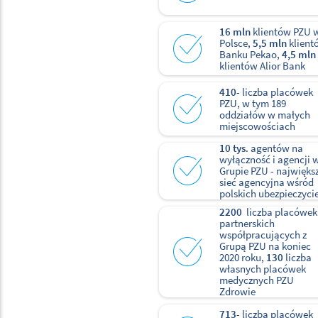
16 mln
klientów PZU 
Polsce,
5,5 mln
klient
Banku Pekao,
4,5 mln
klientów Alior Bank
410
- liczba placówek
PZU, w tym 189
oddziałów w małych
miejscowościach
10 tys
. agentów na
wyłączność i agencji 
Grupie PZU - najwięks
sieć agencyjna wśród
polskich ubezpieczycie
2200
liczba placówek
partnerskich
współpracujących z
Grupą PZU na koniec
2020 roku,
130
liczba
własnych placówek
medycznych PZU
Zdrowie
713
- liczba placówek