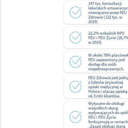
147 tys. konsultacji
lekarskich umawiany
miesięcznie przez PZU
Zdrowie (122 tys. w
2019)
22,2% wskaźnik NPS
PZU i PZU Życie (18,7
w 2019)
W około 78% placówe
PZU zapewniony jest
dostęp dla osób
niepełnosprawnych.
PZU Zdrowie jest jed
z liderów prywatnej
opieki medycznej w
Polsce i otacza opieką
ok 3 mln klientów.
Wytyczne do obsługi
wszystkich skarg
wpływających do spół
PZU i PZU Życie
funkcjonują w ramach
„Zasad obsługi skarg