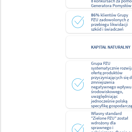
8 konkursach za pom
Generatora Pomysłów
86%
klientów Grupy
PZU zadowolonych z
przebiegu likwidacji
szkód i świadczeń
KAPITAŁ NATURALNY
Grupa PZU
systematycznie rozwij
ofertę produktów
przyczyniających się 
zmniejszenia
negatywnego wpływu
środowiskowego,
uwzględniając
jednocześnie polską
specyfikę gospodarczą
Własny standard
"Zielone PZU" został
wdrożony dla
sprawnego i