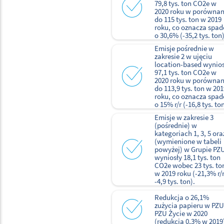
79,8 tys. ton CO2e w
2020 roku w porównan
do 115 tys. ton w 2019
roku, co oznacza spad
o 30,6% (-35,2 tys. ton)
Emisje pośrednie w
zakresie 2 w ujęciu
location-based wynios
97,1 tys. ton CO2e w
2020 roku w porównan
do 113,9 tys. ton w 201
roku, co oznacza spad
o 15% r/r (-16,8 tys. ton
Emisje w zakresie 3
(pośrednie) w
kategoriach 1, 3, 5 ora
(wymienione w tabeli
powyżej) w Grupie PZ
wyniosły 18,1 tys. ton
CO2e wobec 23 tys. to
w 2019 roku (-21,3% r/r
-4,9 tys. ton).
Redukcja o 26,1%
zużycia papieru w PZU
PZU Życie w 2020
(redukcja 0,3% w 2019