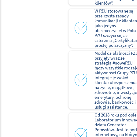
klientów”.
W PZU stosowane są
przejrzyste zasady
komunikacji z kliente
jako jedyny
ubezpieczyciel w Pols
PZU szczyci się aż
czterema „Certyfikata
prostej polszczyzny”.
Model działalności PZ
przyjęty wraz ze
strategią #nowePZU
łączy wszystkie rodzaj
aktywności Grupy PZU
integruje je wokół
klienta: ubezpieczenia
na życie, majątkowe,
zdrowotne, inwestycje
emerytury, ochronę
zdrowia, bankowość i
usługi assistance.
Od 2018 roku pod opie
Laboratorium Innowac
działa Generator
Pomysłów. Jest to por
internetowy, na który