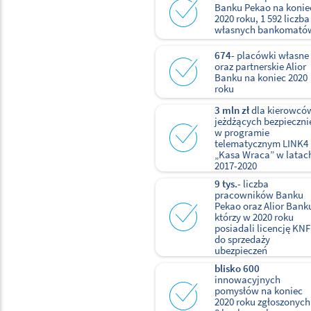
Banku Pekao na konie
2020 roku, 1 592 liczba
własnych bankomató
674
- placówki własne
oraz partnerskie Alior
Banku na koniec 2020
roku
3 mln zł
dla kierowcó
jeżdżących bezpieczni
w programie
telematycznym LINK4
„Kasa Wraca” w latac
2017-2020
9 tys.
- liczba
pracowników Banku
Pekao oraz Alior Banku
którzy w 2020 roku
posiadali licencję KNF
do sprzedaży
ubezpieczeń
blisko 600
innowacyjnych
pomysłów na koniec
2020 roku zgłoszonych