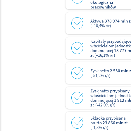
ekologiczna
pracowników
Aktywa
378 974 mln z
(+10,4% r/r)
Kapitały przypadając
właścicielom jednostk
dominującej
18 777 m
zł
(+16,1% r/r)
Zysk netto
2 530 mln z
(-51,2% r/r)
Zysk netto przypisany
właścicielom jednostk
dominującej
1 912 ml
zł
(-42,0% r/r)
Składka przypisana
brutto
23 866 mln zł
(-1,3% r/r)