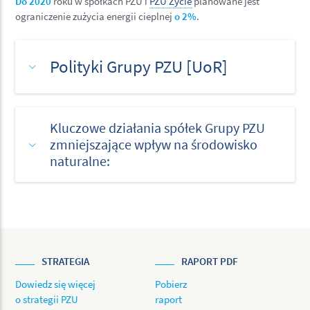
Do 2020
roku w spółkach PZU i
PZU Życie
planowane jest
ograniczenie zużycia energii cieplnej
o 2%
.
Polityki Grupy PZU [UoR]
Kluczowe działania spółek Grupy PZU
zmniejszające wpływ na środowisko
naturalne:
STRATEGIA
RAPORT PDF
Dowiedz się więcej
Pobierz
o strategii PZU
raport