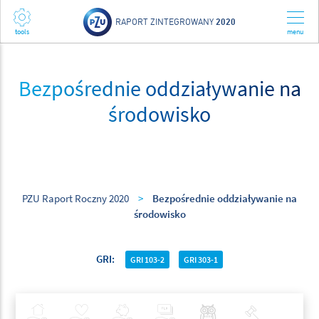
RAPORT ZINTEGROWANY
2020
Bezpośrednie oddziaływanie na
środowisko
PZU Raport Roczny 2020
>
Bezpośrednie oddziaływanie na
środowisko
GRI
GRI 103-2
GRI 303-1
Ubezpieczenia
Zdrowie
Inwestycje
Bankowość
Najlepsze Praktyki
Polityka