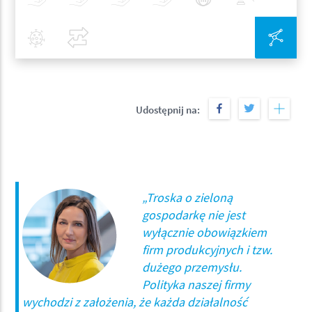
Covid-19
Porównaj
Zin
Udostępnij na:
„Troska o zieloną
gospodarkę nie jest
wyłącznie obowiązkiem
firm produkcyjnych i tzw.
dużego przemysłu.
Polityka naszej firmy
wychodzi z założenia, że każda działalność